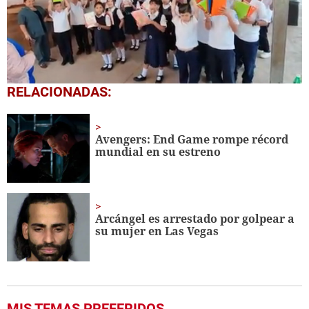
0
RELACIONADAS:
seconds
of
1
minute,
Avengers: End Game rompe récord
56
mundial en su estreno
seconds
Arcángel es arrestado por golpear a
su mujer en Las Vegas
MIS TEMAS PREFERIDOS