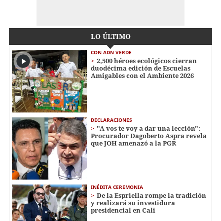
LO ÚLTIMO
CON ADN VERDE
2,500 héroes ecológicos cierran
duodécima edición de Escuelas
Amigables con el Ambiente 2026
DECLARACIONES
"A vos te voy a dar una lección":
Procurador Dagoberto Aspra revela
que JOH amenazó a la PGR
INÉDITA CEREMONIA
De la Espriella rompe la tradición
y realizará su investidura
presidencial en Cali