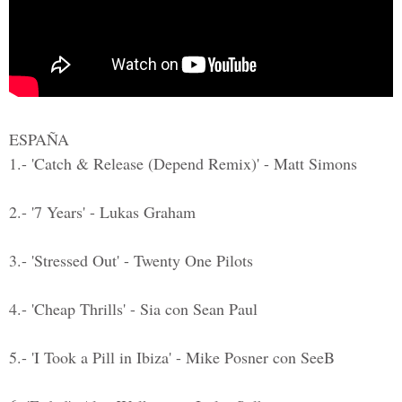
ESPAÑA
1.- 'Catch & Release (Depend Remix)' - Matt Simons
2.- '7 Years' - Lukas Graham
3.- 'Stressed Out' - Twenty One Pilots
4.- 'Cheap Thrills' - Sia con Sean Paul
5.- 'I Took a Pill in Ibiza' - Mike Posner con SeeB