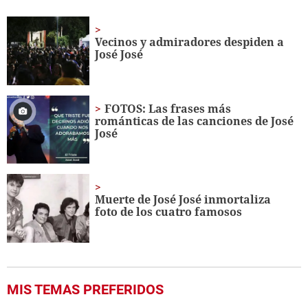
seconds
of
1
minute,
Vecinos y admiradores despiden a
56
José José
seconds
FOTOS: Las frases más
románticas de las canciones de José
José
Muerte de José José inmortaliza
foto de los cuatro famosos
MIS TEMAS PREFERIDOS