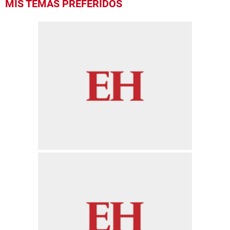
MIS TEMAS PREFERIDOS
seconds
of
1
minute,
56
seconds