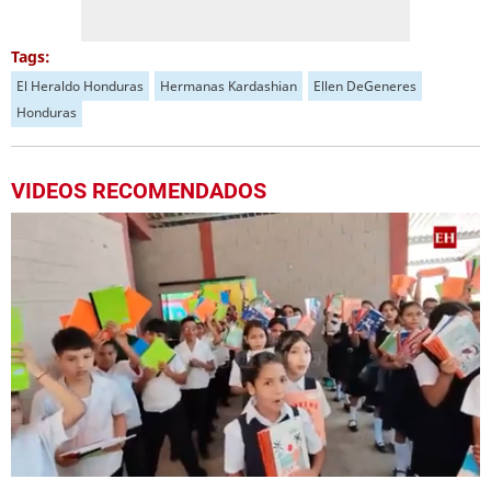
Tags:
El Heraldo Honduras
Hermanas Kardashian
Ellen DeGeneres
Honduras
VIDEOS RECOMENDADOS
0