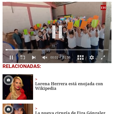
0
RELACIONADAS:
seconds
of
1
minute,
Lorena Herrera está enojada con
56
Wikipedia
seconds
La nueva cirugía de Eiza Gónzalez