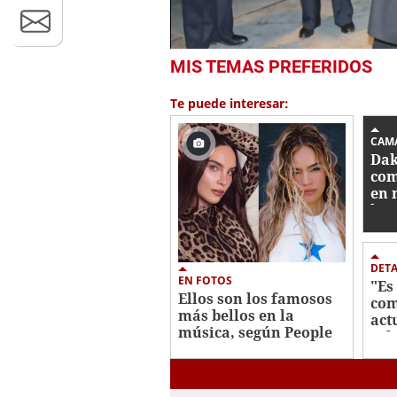
0
MIS TEMAS PREFERIDOS
seconds
of
1
Te puede interesar:
minute,
13
seconds
Volume
CAM
0%
Dak
com
en 
la a
DETA
EN FOTOS
"Es
Ellos son los famosos
com
más bellos en la
act
música, según People
sal