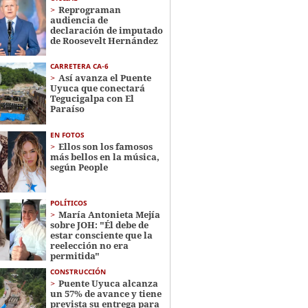
Reprograman
audiencia de
declaración de imputado
de Roosevelt Hernández
CARRETERA CA-6
Así avanza el Puente
Uyuca que conectará
Tegucigalpa con El
Paraíso
EN FOTOS
Ellos son los famosos
más bellos en la música,
según People
POLÍTICOS
María Antonieta Mejía
sobre JOH: "Él debe de
estar consciente que la
reelección no era
permitida"
CONSTRUCCIÓN
Puente Uyuca alcanza
un 57% de avance y tiene
prevista su entrega para