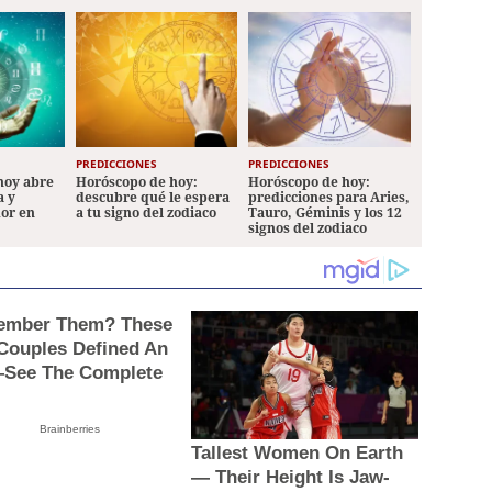
PREDICCIONES
PREDICCIONES
hoy abre
Horóscopo de hoy:
Horóscopo de hoy:
a y
descubre qué le espera
predicciones para Aries,
mor en
a tu signo del zodiaco
Tauro, Géminis y los 12
signos del zodiaco
mber Them? These
 Couples Defined An
See The Complete
Brainberries
Tallest Women On Earth
— Their Height Is Jaw-