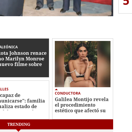
5
ALEÓNICA
ota Johnson renace
o Marilyn Monroe
nuevo filme sobre
ctriz
LLES
CONDUCTORA
 capaz de
Galilea Montijo revela
unicarse": familia
el procedimiento
ualiza estado de
estético que afectó su
ud de Perez Hilton
rostro
TRENDING