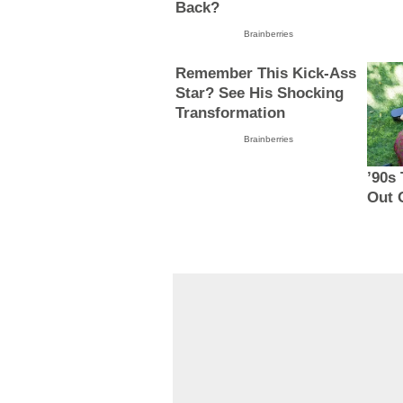
Back?
Brainberries
Remember This Kick-Ass
Star? See His Shocking
Transformation
Brainberries
’90s
Out 