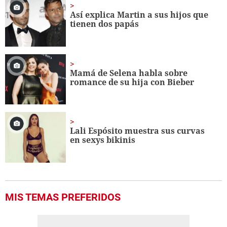
1
minute,
Así explica Martin a sus hijos que
56
tienen dos papás
seconds
Mamá de Selena habla sobre
romance de su hija con Bieber
Lali Espósito muestra sus curvas
en sexys bikinis
MIS TEMAS PREFERIDOS