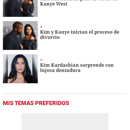
56
Kanye West
seconds
Kim y Kanye inician el proceso de
divorcio
Kim Kardashian sorprende con
lujosa dentadura
MIS TEMAS PREFERIDOS