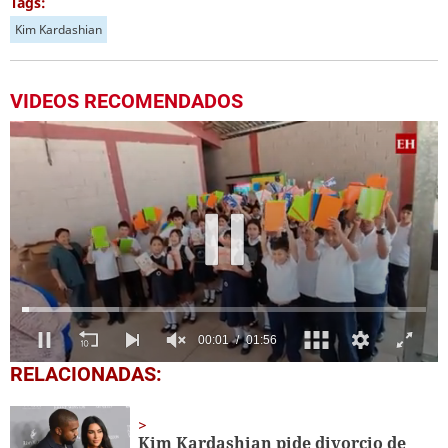
Tags:
Kim Kardashian
VIDEOS RECOMENDADOS
0
RELACIONADAS:
seconds
of
1
minute,
Kim Kardashian pide divorcio de