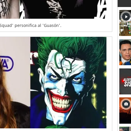
 Squad' personifica al 'Guasón'.