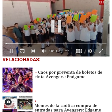
0
RELACIONADAS:
seconds
of
1
Caos por preventa de boletos de
minute,
cinta Avengers: Endgame
56
seconds
Memes de la caótica compra de
entradas para Avengers: Edgame