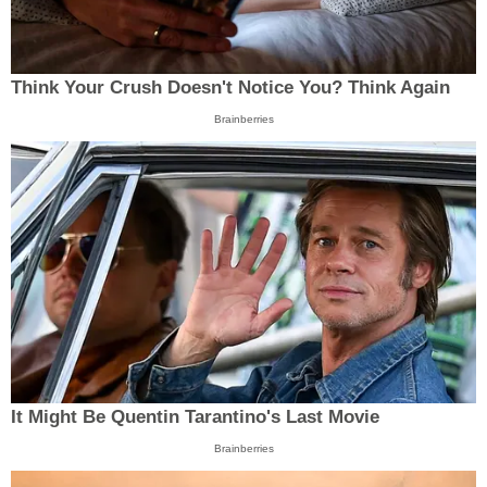
Think Your Crush Doesn't Notice You? Think Again
Brainberries
It Might Be Quentin Tarantino's Last Movie
Brainberries