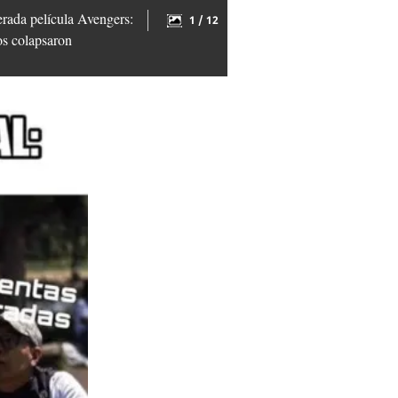
perada película Avengers:
1 / 12
os colapsaron