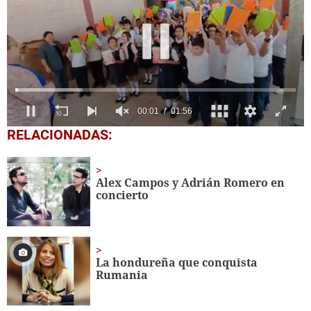
0
RELACIONADAS:
seconds
of
1
minute,
Alex Campos y Adrián Romero en
56
concierto
seconds
La hondureña que conquista
Rumania