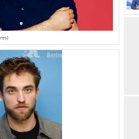
ares)