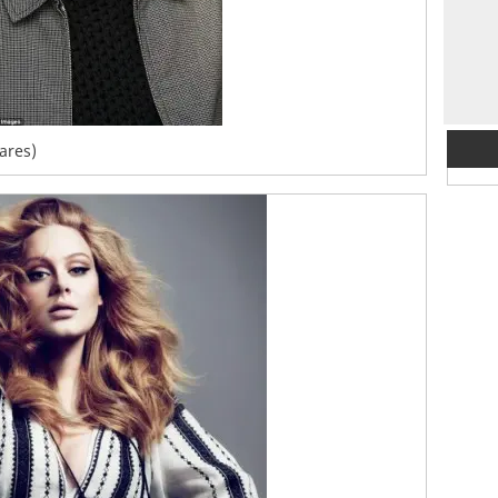
ares)