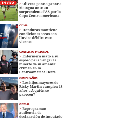
Olivera pone a ganar a
Motagua ante un
sorprendente FAS por la
Copa Centroamericana
CLIMA
Honduras mantiene
condiciones secas con
lluvias débiles este
viernes
CONFLICTO PASIONAL
Enfermera mató a su
esposo para vengar la
muerte de su amante:
crimen en la
Centroamérica Oeste
CUMPLEAÑOS
Los hijos mayores de
Ricky Martin cumplen 18
años: ¿A quién se
parecen?
OFICIAL
Reprograman
audiencia de
declaración de imputado