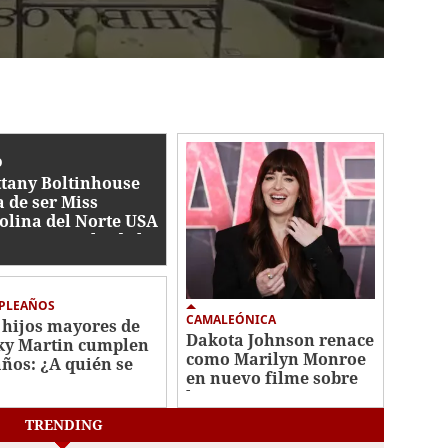
O
ttany Boltinhouse
a de ser Miss
olina del Norte USA
6: esto se sabe de la
titución
PLEAÑOS
CAMALEÓNICA
 hijos mayores de
Dakota Johnson renace
ky Martin cumplen
como Marilyn Monroe
años: ¿A quién se
en nuevo filme sobre
ecen?
la actriz
TRENDING