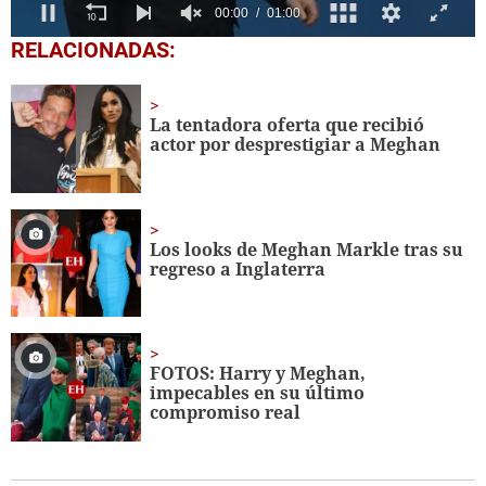
0
RELACIONADAS:
seconds
of
1
minute,
La tentadora oferta que recibió
0
actor por desprestigiar a Meghan
Los looks de Meghan Markle tras su
regreso a Inglaterra
FOTOS: Harry y Meghan,
impecables en su último
compromiso real