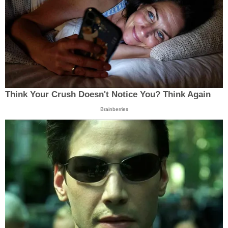
Think Your Crush Doesn't Notice You? Think Again
Brainberries