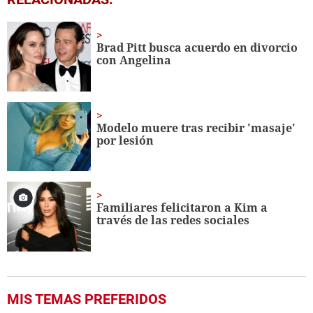
seconds
of
1
minute,
Brad Pitt busca acuerdo en divorcio
56
con Angelina
seconds
Modelo muere tras recibir 'masaje'
por lesión
Familiares felicitaron a Kim a
través de las redes sociales
MIS TEMAS PREFERIDOS