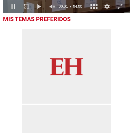
0
MIS TEMAS PREFERIDOS
seconds
of
4
minutes,
0