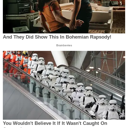
And They Did Show This In Bohemian Rapsody!
Brainberries
You Wouldn't Believe It If It Wasn't Caught On