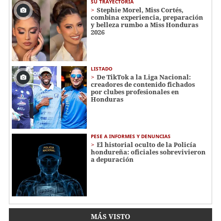
SU TRAYECTORIA
Stephie Morel, Miss Cortés,
combina experiencia, preparación
y belleza rumbo a Miss Honduras
2026
LISTADO
De TikTok a la Liga Nacional:
creadores de contenido fichados
por clubes profesionales en
Honduras
PESE A INFORMES Y DENUNCIAS
El historial oculto de la Policía
hondureña: oficiales sobrevivieron
a depuración
MÁS VISTO