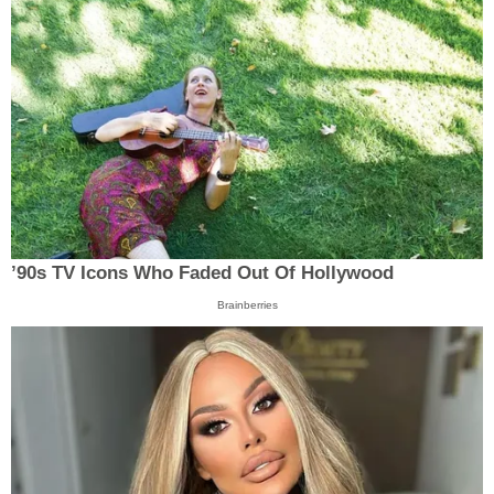
’90s TV Icons Who Faded Out Of Hollywood
Brainberries