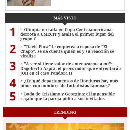
MÁS VISTO
1
Olimpia no falla en Copa Centroamericana:
derrota a UMECIT y asalta el primer lugar del
grupo C
2
"Davis Flow" le coquetea a esposa de "El
Chapo", se da cuenta quién es y su reacción se
viraliza
3
"A ver si tiene valor de amenazarme a mí":
Dagoberto Aspra, el procurador que enfrentará a
JOH en el caso Pandora II
4
¿En qué departamentos de Honduras hay más
niños con nombres de futbolistas famosos?
5
Boda de Cristiano y Georgina: el impensable
regalo que la pareja pidió a sus invitados
TRENDING