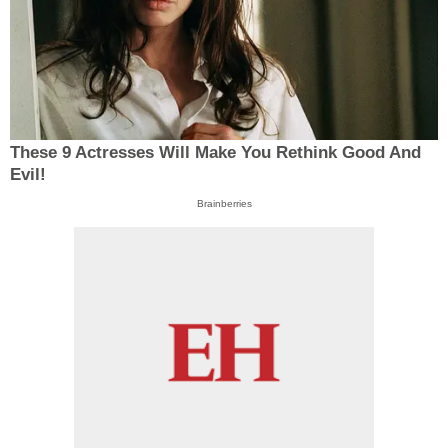
These 9 Actresses Will Make You Rethink Good And
Evil!
Brainberries