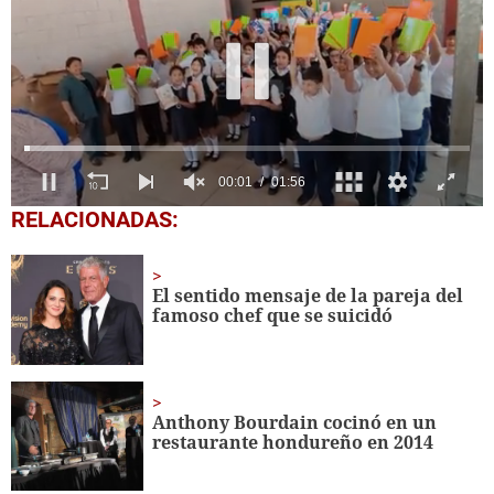
0
RELACIONADAS:
seconds
of
1
minute,
El sentido mensaje de la pareja del
56
famoso chef que se suicidó
seconds
Anthony Bourdain cocinó en un
restaurante hondureño en 2014