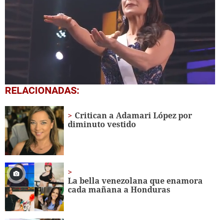
0
RELACIONADAS:
seconds
of
1
Critican a Adamari López por
minute,
diminuto vestido
7
seconds
La bella venezolana que enamora
cada mañana a Honduras