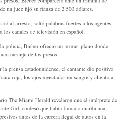
os presos, Bieber compareció ante un tribunal de
de un juez fijó su fianza de 2.500 dólares.
stió al arresto, soltó palabras fuertes a los agentes,
a los canales de televisión en español.
 la policía, Bieber ofreció un primer plano donde
uco naranja de los presos.
r la prensa estadounidense, el cantante dio positivo
 'cara roja, los ojos inyectados en sangre y aliento a
iario The Miami Herald revelaron que el intérprete de
vorite Girl' confesó que había fumado marihuana,
esivos antes de la carrera ilegal de autos en la