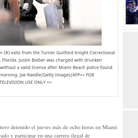
r (R) exits from the Turner Guilford Knight Correctional
, Florida. Justin Bieber was charged with drunken
g without a valid license after Miami Beach police found
y morning. Joe Raedle/Getty Images/AFP== FOR
TELEVISION USE ONLY ==
estuvo detenido el jueves más de ocho horas en Miami
cado y participar en una carrera ilegal de