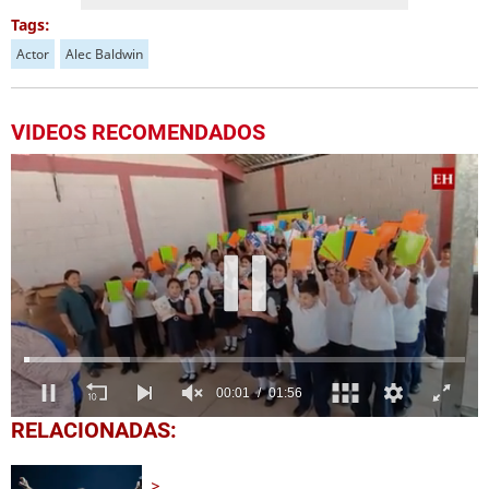
Tags:
Actor
Alec Baldwin
VIDEOS RECOMENDADOS
0
RELACIONADAS:
seconds
of
1