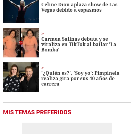
minute,
Celine Dion aplaza show de Las
56
Vegas debido a espasmos
seconds
Carmen Salinas debuta y se
viraliza en TikTok al bailar 'La
Bomba'
'¿Quién es?', 'Soy yo': Pimpinela
realiza gira por sus 40 años de
carrera
MIS TEMAS PREFERIDOS