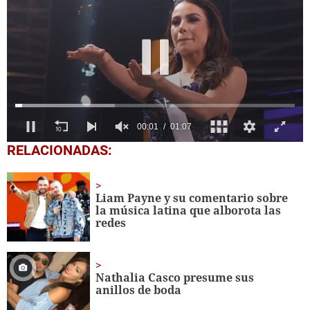
0
RELACIONADAS:
seconds
of
1
minute,
Liam Payne y su comentario sobre
7
la música latina que alborota las
seconds
redes
Nathalia Casco presume sus
anillos de boda