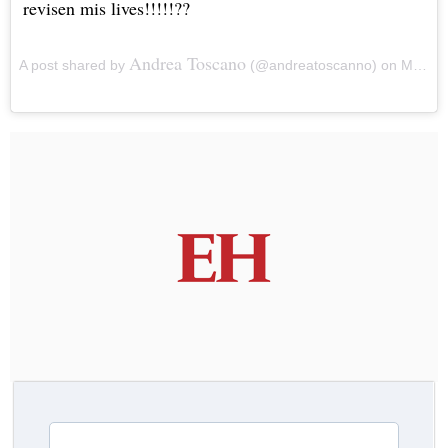
revisen mis lives!!!!!??
Andrea Toscano
A post shared by
(@andreatoscanno) on May 28, 2018 at 4:17pm PDT