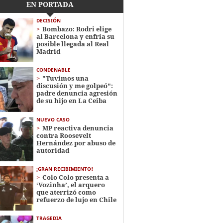
EN PORTADA
DECISIÓN
Bombazo: Rodri elige
al Barcelona y enfría su
posible llegada al Real
Madrid
CONDENABLE
"Tuvimos una
discusión y me golpeó":
padre denuncia agresión
de su hijo en La Ceiba
NUEVO CASO
MP reactiva denuncia
contra Roosevelt
Hernández por abuso de
autoridad
¡GRAN RECIBIMIENTO!
Colo Colo presenta a
‘Vozinha’, el arquero
que aterrizó como
refuerzo de lujo en Chile
TRAGEDIA