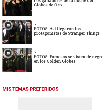
Los ganadores de la noche del
56
Globos de Oro
seconds
FOTOS: Así llegaron los
protagonistas de Stranger Things
FOTOS: Famosas se visten de negro
en los Golden Globes
MIS TEMAS PREFERIDOS