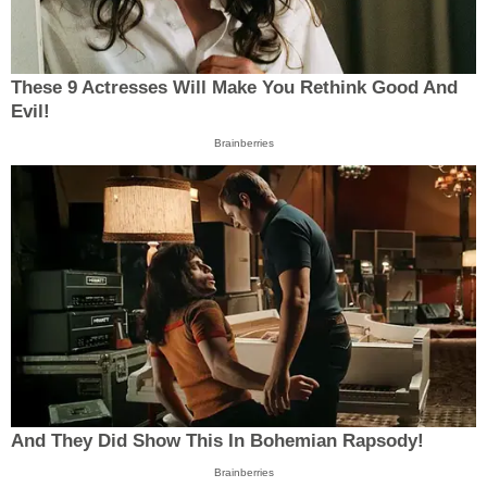
These 9 Actresses Will Make You Rethink Good And
Evil!
Brainberries
And They Did Show This In Bohemian Rapsody!
Brainberries