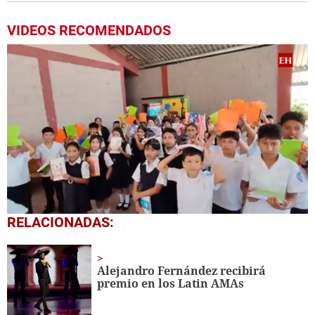
VIDEOS RECOMENDADOS
0
RELACIONADAS:
seconds
of
1
minute,
Alejandro Fernández recibirá
56
premio en los Latin AMAs
seconds