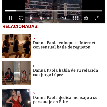
0
RELACIONADAS:
seconds
of
14
seconds
Danna Paola enloquece Internet
con sensual baile de reguetón
Danna Paola habla de su relación
con Jorge López
Danna Paola dedica mensaje a su
personaje en Élite