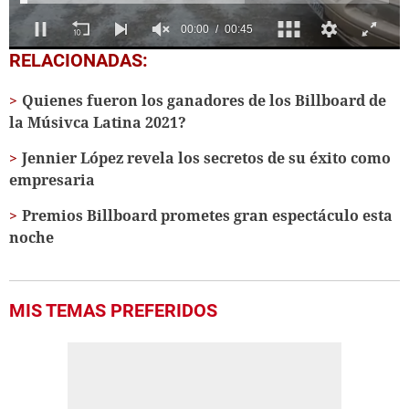
0
RELACIONADAS:
seconds
of
Quienes fueron los ganadores de los Billboard de
45
seconds
la Músivca Latina 2021?
Jennier López revela los secretos de su éxito como
empresaria
Premios Billboard prometes gran espectáculo esta
noche
MIS TEMAS PREFERIDOS