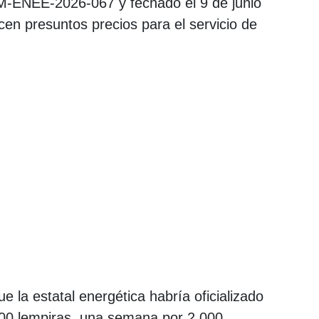
OM-ENEE-2026-067 y fechado el 9 de junio
cen presuntos precios para el servicio de
 la estatal energética habría oficializado
000 lempiras, una semana por 2,000