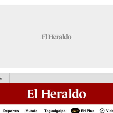
a
Deportes
Mundo
Tegucigalpa
EH Plus
Vid