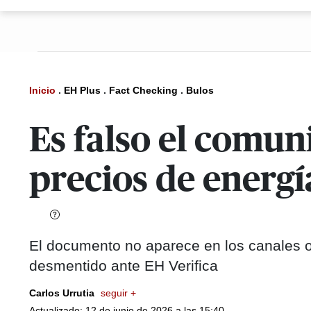
Inicio
.
EH Plus
.
Fact Checking
.
Bulos
Es falso el comun
precios de energ
El documento no aparece en los canales ofi
desmentido ante EH Verifica
Carlos Urrutia
seguir +
Actualizado: 12 de junio de 2026 a las 15:40