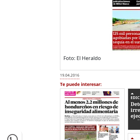
Foto: El Heraldo
19.04.2016
Te puede interesar:
EDIC
Det
irr
eje
mil