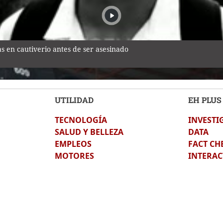
 en cautiverio antes de ser asesinado
UTILIDAD
EH PLUS
TECNOLOGÍA
INVESTI
uerra de 1969: el mito de la "Guerra del Fútbol"
SALUD Y BELLEZA
DATA
EMPLEOS
FACT CH
MOTORES
INTERAC
a su esposo tras crimen de su amante en Honduras