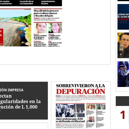
IÓN IMPRESA
ectan
egularidades en la
cución de L 1,000
1
lones en embargos