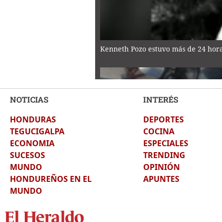
Kenneth Pozo estuvo más de 24 horas
NOTICIAS
INTERÉS
HONDURAS
DEPORTES
La verdadera historia detrás de la G
TEGUCIGALPA
COCINA
ECONOMIA
ESPECIALES
SUCESOS
TRENDING
MUNDO
OPINIÓN
HONDUREÑOS EN EL
APUNTES
MUNDO
Enfermera es capturada por matar 