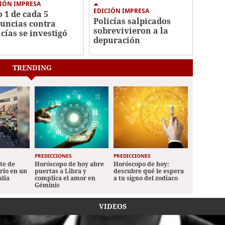
IÓN IMPRESA
EDICIÓN IMPRESA
o 1 de cada 5
Policías salpicados
uncias contra
sobrevivieron a la
icías se investigó
depuración
TRENDING
PREDICCIONES
PREDICCIONES
ete de
Horóscopo de hoy abre
Horóscopo de hoy:
ario en un
puertas a Libra y
descubre qué le espera
alia
complica el amor en
a tu signo del zodiaco
Géminis
VIDEOS