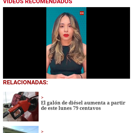
VIDEOS RECOMENDADOS
0
RELACIONADAS:
seconds
of
50
seconds
El galón de diésel aumenta a partir
de este lunes 79 centavos