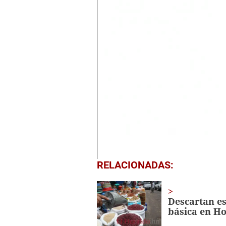
0
RELACIONADAS:
seconds
of
49
seconds
Volume
Descartan es
0%
básica en H