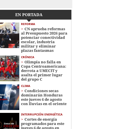
EN PORTADA
REFORMA
CN aprueba reformas
al Presupuesto 2026 para
potenciar conectividad
escolar, industria
militar y eliminar
plazas fantasmas
CRÓNICA
Olimpia no falla en
Copa Centroamericana:
derrota a UMECIT y
asalta el primer lugar
del grupo C
CLIMA
Condiciones secas
dominarán Honduras
este jueves 6 de agosto
con lluvias en el oriente
INTERRUPCIÓN ENERGÉTICA
Cortes de energía
programados para este
jueves 6 de agosto en