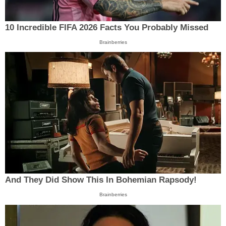
10 Incredible FIFA 2026 Facts You Probably Missed
Brainberries
And They Did Show This In Bohemian Rapsody!
Brainberries