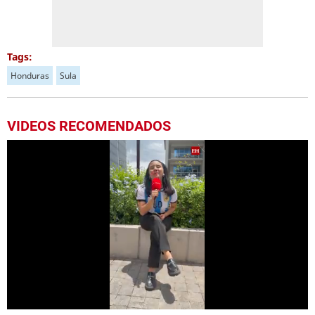
Tags:
Honduras
Sula
VIDEOS RECOMENDADOS
0