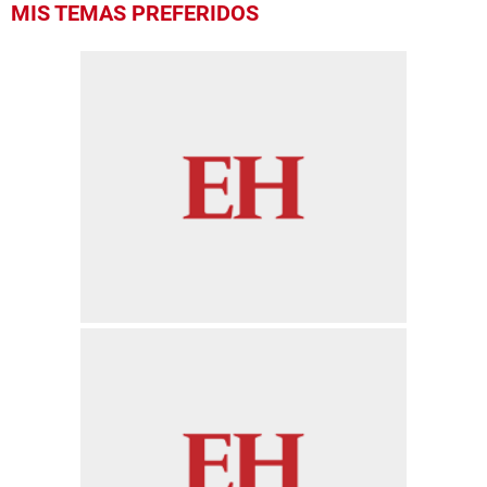
MIS TEMAS PREFERIDOS
seconds
of
4
minutes,
11
seconds