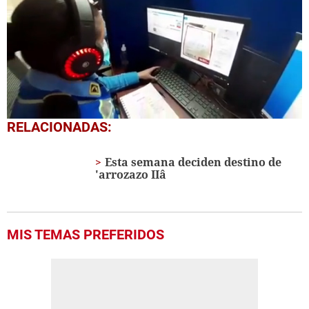
0
RELACIONADAS:
seconds
of
1
Esta semana deciden destino de
minute,
'arrozazo IIâ
39
seconds
MIS TEMAS PREFERIDOS