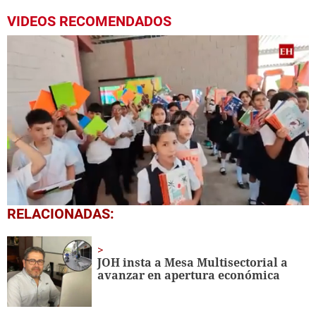
VIDEOS RECOMENDADOS
0
RELACIONADAS:
of
1
minute,
56
JOH insta a Mesa Multisectorial a
seconds
avanzar en apertura económica