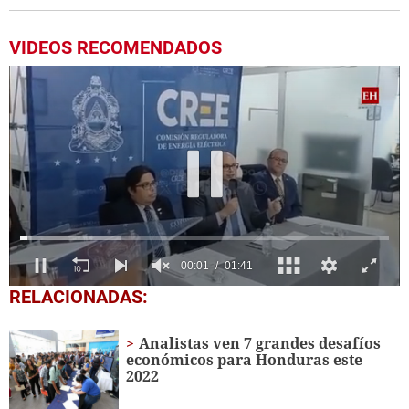
VIDEOS RECOMENDADOS
0
RELACIONADAS:
seconds
of
1
Analistas ven 7 grandes desafíos
minute,
económicos para Honduras este
41
2022
seconds