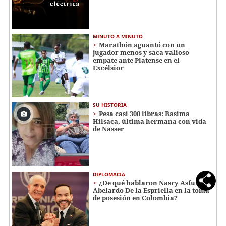
MINUTO A MINUTO
Marathón aguantó con un
jugador menos y saca valioso
empate ante Platense en el
Excélsior
SU HISTORIA
Pesa casi 300 libras: Basima
Hilsaca, última hermana con vida
de Nasser
DIPLOMACIA
¿De qué hablaron Nasry Asfura y
Abelardo De la Espriella en la toma
de posesión en Colombia?