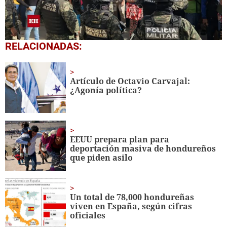
0
RELACIONADAS:
seconds
of
4
minutes,
Artículo de Octavio Carvajal:
21
¿Agonía política?
seconds
EEUU prepara plan para
deportación masiva de hondureños
que piden asilo
Un total de 78,000 hondureñas
viven en España, según cifras
oficiales