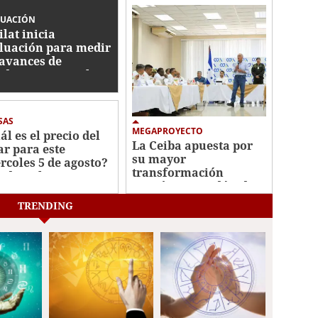
LUACIÓN
ilat inicia
luación para medir
 avances de
duras contra el
ado de activos
SAS
MEGAPROYECTO
ál es el precio del
La Ceiba apuesta por
ar para este
su mayor
rcoles 5 de agosto?
transformación
o dice el BCH
económica en décadas
TRENDING