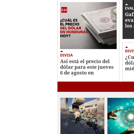
0%
EVA
Gaf
eva
los
Hon
lav
DIVI
DIVISA
¿Cu
Así está el precio del
dól
dólar para este jueves
mié
6 de agosto en
Est
Honduras