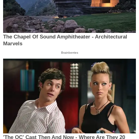
The Chapel Of Sound Amphitheater - Architectural
Marvels
Brainberries
'The OC' Cast Then And Now - Where Are They 20