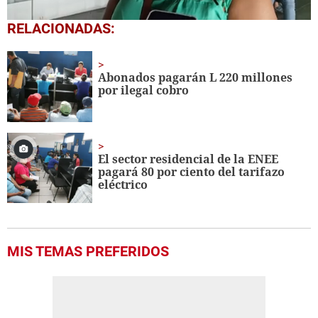
0
RELACIONADAS:
seconds
of
8
minutes,
Abonados pagarán L 220 millones
37
por ilegal cobro
seconds
El sector residencial de la ENEE
pagará 80 por ciento del tarifazo
eléctrico
MIS TEMAS PREFERIDOS