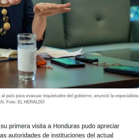
á al país para evacuar inquietudes del gobierno, anunció la especialist
N.
Foto: EL HERALDO
su primera visita a Honduras pudo apreciar
as autoridades de instituciones del actual