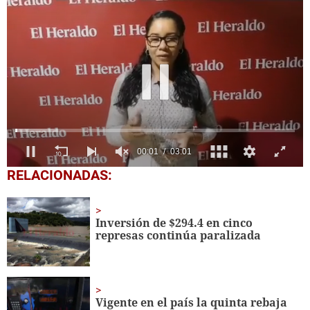
0
RELACIONADAS:
seconds
of
3
minutes,
Inversión de $294.4 en cinco
1
represas continúa paralizada
second
Vigente en el país la quinta rebaja