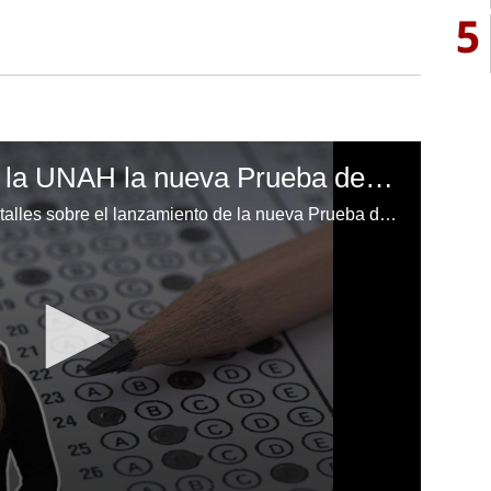
5
¿Cuándo presentará la UNAH la nueva Prueba de Aptitud Académica?
EL HERALDO te comparte los detalles sobre el lanzamiento de la nueva Prueba de Aptitud Académica (PAA) de la UNAH