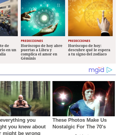
PREDICCIONES
PREDICCIONES
ete de
Horóscopo de hoy abre
Horóscopo de hoy:
ario en un
puertas a Libra y
descubre qué le espera
alia
complica el amor en
a tu signo del zodiaco
Géminis
everything you
These Photos Make Us
ght you knew about
Nostalgic For The 70's
r might be wrong