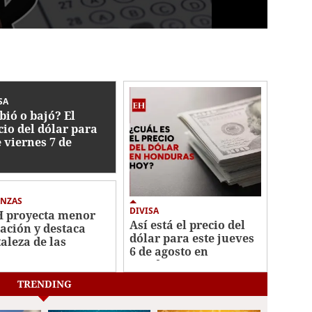
SA
bió o bajó? El
cio del dólar para
e viernes 7 de
sto
ANZAS
DIVISA
 proyecta menor
Así está el precio del
lación y destaca
dólar para este jueves
taleza de las
6 de agosto en
ervas
Honduras
ernacionales
TRENDING