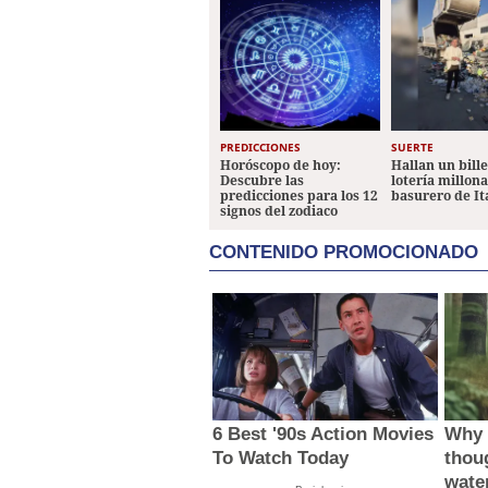
PREDICCIONES
SUERTE
Horóscopo de hoy:
Hallan un bill
Descubre las
lotería millon
predicciones para los 12
basurero de It
signos del zodiaco
CONTENIDO PROMOCIONADO
6 Best '90s Action Movies
Why 
To Watch Today
thou
wate