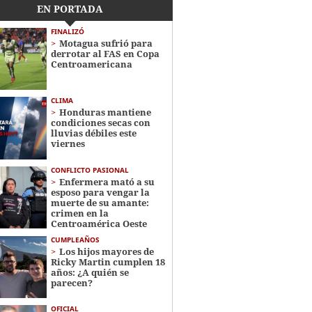
EN PORTADA
FINALIZÓ
Motagua sufrió para
derrotar al FAS en Copa
Centroamericana
CLIMA
Honduras mantiene
condiciones secas con
lluvias débiles este
viernes
CONFLICTO PASIONAL
Enfermera mató a su
esposo para vengar la
muerte de su amante:
crimen en la
Centroamérica Oeste
CUMPLEAÑOS
Los hijos mayores de
Ricky Martin cumplen 18
años: ¿A quién se
parecen?
OFICIAL