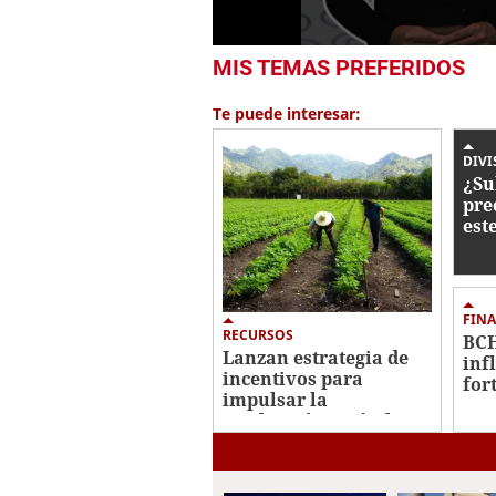
0
MIS TEMAS PREFERIDOS
seconds
of
42
Te puede interesar:
seconds
Volume
0%
DIVI
¿Su
pre
est
ago
FIN
RECURSOS
BCH
Lanzan estrategia de
inf
incentivos para
for
impulsar la
res
producción agrícola en
int
Honduras