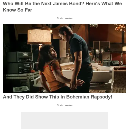
Who Will Be the Next James Bond? Here's What We
Know So Far
Brainberries
And They Did Show This In Bohemian Rapsody!
Brainberries