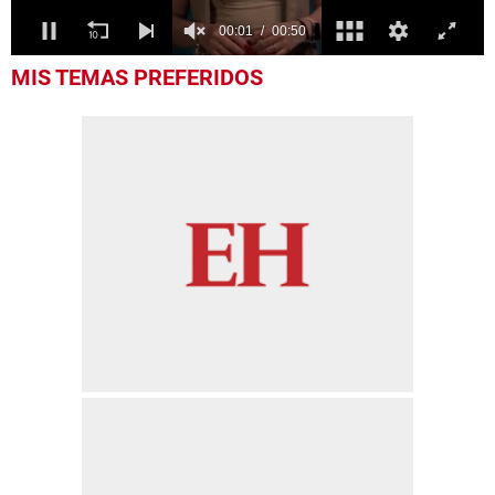
0
MIS TEMAS PREFERIDOS
seconds
of
50
seconds