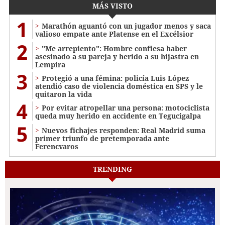
MÁS VISTO
1
Marathón aguantó con un jugador menos y saca
valioso empate ante Platense en el Excélsior
2
"Me arrepiento": Hombre confiesa haber
asesinado a su pareja y herido a su hijastra en
Lempira
3
Protegió a una fémina: policía Luis López
atendió caso de violencia doméstica en SPS y le
quitaron la vida
4
Por evitar atropellar una persona: motociclista
queda muy herido en accidente en Tegucigalpa
5
Nuevos fichajes responden: Real Madrid suma
primer triunfo de pretemporada ante
Ferencvaros
TRENDING