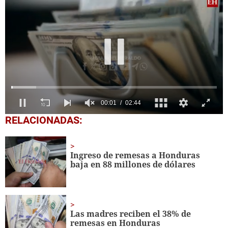
00:02
02:44
0
RELACIONADAS:
seconds
of
2
minutes,
Ingreso de remesas a Honduras
44
baja en 88 millones de dólares
seconds
Las madres reciben el 38% de
remesas en Honduras